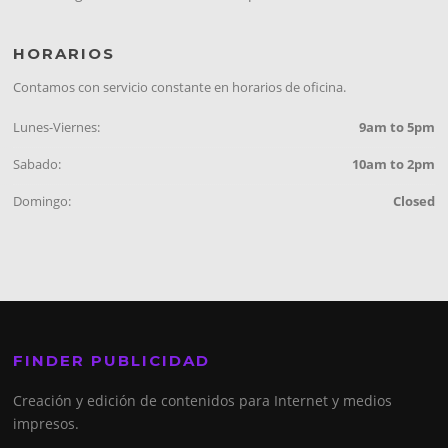
HORARIOS
Contamos con servicio constante en horarios de oficina.
Lunes-Viernes:
9am to 5pm
Sabado:
10am to 2pm
Domingo:
Closed
FINDER PUBLICIDAD
Creación y edición de contenidos para Internet y medios
impresos.