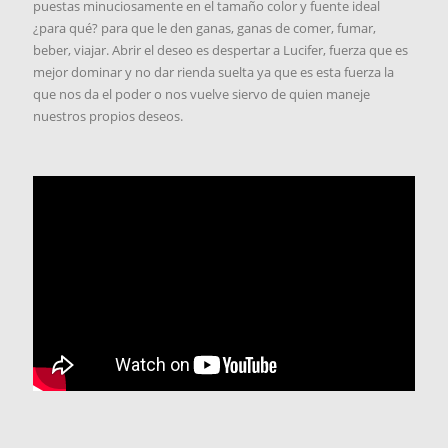
puestas minuciosamente en el tamaño color y fuente ideal
¿para qué? para que le den ganas, ganas de comer, fumar,
beber, viajar. Abrir el deseo es despertar a Lucifer, fuerza que es
mejor dominar y no dar rienda suelta ya que es esta fuerza la
que nos da el poder o nos vuelve siervo de quien maneje
nuestros propios deseos.