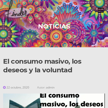
Saltar
al
Menú
contenido
NOTICIAS
El consumo masivo, los
deseos y la voluntad
22 octubre, 2020
Autor:
admin