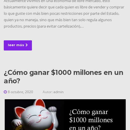
Actualmente vivimos en una economía de libre mercado, esto
básicamente quiere decir que cada quien es libre de vender y comprar
lo que guste con más bien pocas restricciones por parte del Estado,
quien ya no maneja, sino que más bien tan solo regula algunos
productos, precios (para evitar cartelización),…
leer más
¿Cómo ganar $1000 millones en un
año?
8 octubre, 2020
Autor:
admin