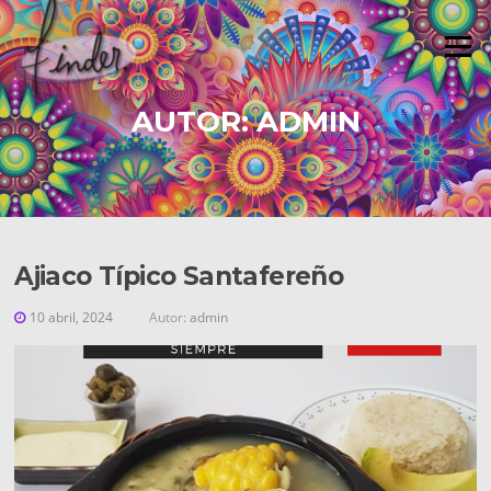
Saltar
al
Menú
contenido
AUTOR:
ADMIN
Ajiaco Típico Santafereño
10 abril, 2024
Autor:
admin